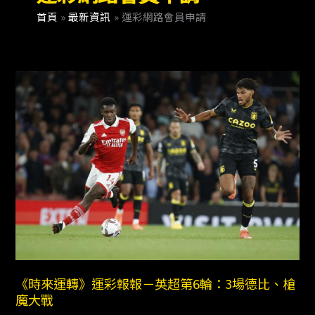
首頁
最新資訊
運彩網路會員申請
《時
來
運
轉》
運
彩
報
報
－
英
超
第
6
《時來運轉》運彩報報－英超第6輪：3場德比、槍
魔大戰
輪：
3