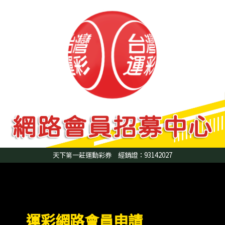
跳
至
主
要
內
容
天下第一莊運動彩
券
經銷證：93142027
運彩網路會員申請