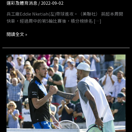
運彩及體育消息
/
2022-09-02
場
兵工廠Eddie Nketiah(左)帶球進攻。（美聯社） 英超本周開
德
快車，經過周中的第5輪比賽後，積分榜排名 […]
比、
槍
閱讀全文 »
魔
大
戰
《時
來
運
轉》
運
彩
報
報
－
加
拿