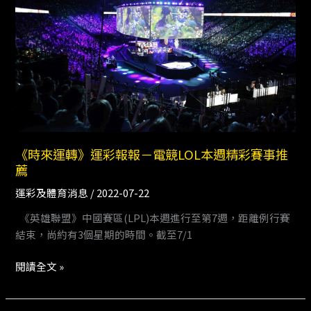
轉》
格
運
公
彩
開
報
賽
報
－
電
競
LOL
本
《時來運轉》運彩報報－電競LOL本週精彩賽事推
薦
週
精
運彩及體育消息
/
2022-07-22
彩
《英雄聯盟》中國賽區(LPL)本週進行至第7週，距離例行賽
賽
結束，尚約有3個星期的時間。截至7/1
事
推
閱讀全文 »
薦