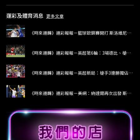
運彩及體育消息
更多文章
《時來運轉》運彩報報－籃球歐錦賽開打 斯洛維尼亞大戰立陶宛
《時來運轉》運彩報報－英超第6輪：3場德比、槍魔大戰
《時來運轉》運彩報報－英超新局：槍手3連勝獨佔榜首 紅軍未開胡倒數第5
《時來運轉》運彩報報－美網：納達爾再次出發 斯威雅蒂力求回穩