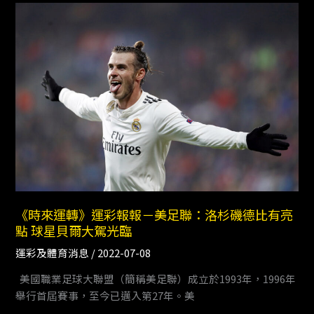
《時
來
運
轉》
運
彩
報
報
－
美
足
聯：
洛
《時來運轉》運彩報報－美足聯：洛杉磯德比有亮
點 球星貝爾大駕光臨
杉
磯
運彩及體育消息
/
2022-07-08
德
美國職業足球大聯盟（簡稱美足聯）成立於1993年，1996年
比
舉行首屆賽事，至今已邁入第27年。美
有
亮