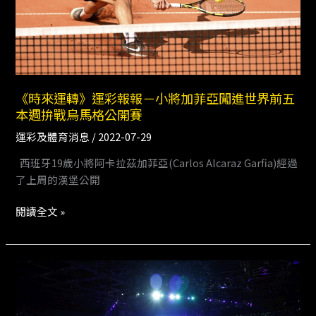
報
－
小
將
加
菲
《時來運轉》運彩報報－小將加菲亞闖進世界前五
亞
本週拚戰烏馬格公開賽
闖
運彩及體育消息
/
2022-07-29
進
西班牙19歲小將阿卡拉茲加菲亞(Carlos Alcaraz Garfia)經過
世
了上周的漢堡公開
界
前
閱讀全文 »
五
本
週
拚
《時
戰
來
烏
運
馬