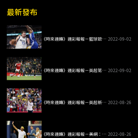
鍵
最新發布
字
:
2022-09-02
《時來運轉》運彩報報－籃球歐錦賽開打 斯洛維尼亞大戰立陶宛
2022-09-02
《時來運轉》運彩報報－英超第6輪：3場德比、槍魔大戰
2022-08-26
《時來運轉》運彩報報－英超新局：槍手3連勝獨佔榜首 紅軍未開胡倒數第5
2022-08-26
《時來運轉》運彩報報－美網：納達爾再次出發 斯威雅蒂力求回穩