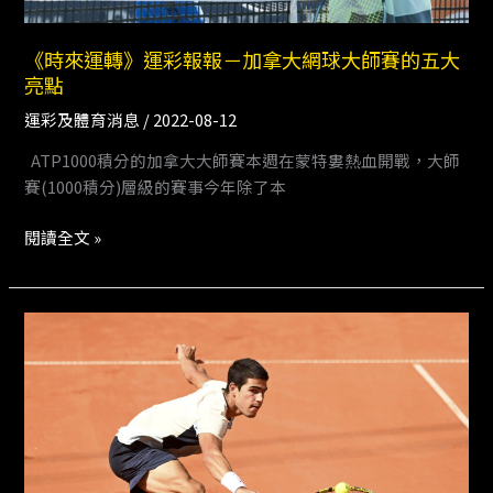
大
網
《時來運轉》運彩報報－加拿大網球大師賽的五大
球
亮點
大
師
運彩及體育消息
/
2022-08-12
賽
ATP1000積分的加拿大大師賽本週在蒙特婁熱血開戰，大師
的
賽(1000積分)層級的賽事今年除了本
五
大
閱讀全文 »
亮
點
《時
來
運
轉》
運
彩
報