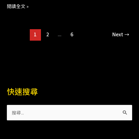
閱讀全文 »
點
球
星
貝
1
2
...
6
Next
→
爾
大
駕
光
臨
快速搜尋
搜
尋
關